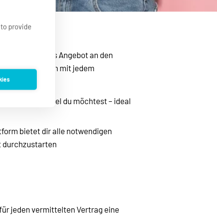
 to provide
ze unser riesiges Angebot an den 
ene Provisionen mit jedem 
kies
, wann und wie viel du möchtest – ideal 
tform bietet dir alle notwendigen 
t durchzustarten
 für jeden vermittelten Vertrag eine 