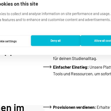
okies on this site
ies to collect and analyse information on site performance and usage,
a features and to enhance and customise content and advertisements.
en als 
Handyverträge vermitteln:
 Nut
besten Handyverträgen und verdi
Deny all
Allow all coo
abgeschlossenen Vertrag.
kie settings
Tipps
Flexible Arbeitszeiten:
 Arbeite
für deinen Studienalltag.
Einfacher Einstieg:
 Unsere Plat
Tools und Ressourcen, um sofor
en im 
Provisionen verdienen:
 Erhalte