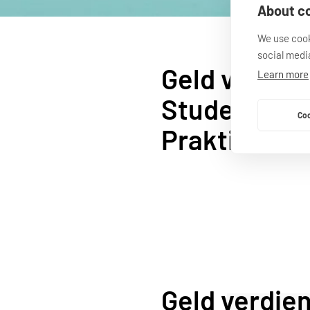
About co
We use cook
social medi
Geld verdien
Learn more
Student: 
Coo
Praktische 
Geld verdien