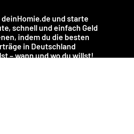
deinHomie.de und starte 
te, schnell und einfach Geld 
enen, indem du die besten 
träge in Deutschland 
lst – wann und wo du willst!