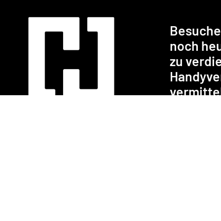
Besuche 
noch heu
zu verdi
Handyver
vermitte